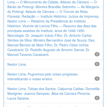
Lima — O Monumento da Cidade. Adauto da Câmara — O
Barão de Potengi. Moreira Brandão Sobrinho — As Margens
do Potengi. Adauto da Câmara — O Túmulo de Nísia
Floresta. Redação — Instituto Histórico: Juízos de Imprensa.
Nestor Lima — Relatório da Presidência do Instituto
Histórico. Vicente de Lemos Filho — Resumo das Atas das
principais sessões do Instituto, anos de 1948-1950.
Necrologia: Dr. Joaquim Inácio Filho; Dr. Antonio Carlos
Simões da Silva; Ministro Bernardino José de Souza; Des.
Manoel Benicio de Melo Filho; Dr. Pedro Celso Uchôa
Cavalcanti; Dr. Rodolfo Augusto de Amorim Garcia; Dr.
Manoel Tavares Cavalcanti.
1
Nestor Lima.
1
Nestor Lima. Pugnemos pelo nosso progresso,
intensificando o nosso ensino.
1
Nestor Lima. Tobias dos Santos. Calpurnia Caldas. Dometilla
Mavignier. Joanna Sampaio. Alice da Camara Pimenta.
Laura Saraiva.
1