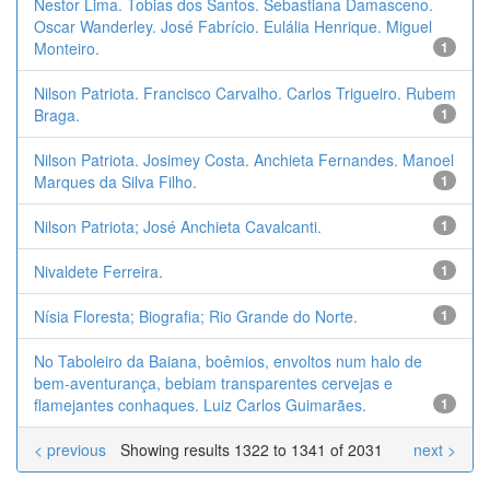
Nestor Lima. Tobias dos Santos. Sebastiana Damasceno.
Oscar Wanderley. José Fabrício. Eulália Henrique. Miguel
Monteiro.
1
Nilson Patriota. Francisco Carvalho. Carlos Trigueiro. Rubem
Braga.
1
Nilson Patriota. Josimey Costa. Anchieta Fernandes. Manoel
Marques da Silva Filho.
1
Nilson Patriota; José Anchieta Cavalcanti.
1
Nivaldete Ferreira.
1
Nísia Floresta; Biografia; Rio Grande do Norte.
1
No Taboleiro da Baiana, boêmios, envoltos num halo de
bem-aventurança, bebiam transparentes cervejas e
flamejantes conhaques. Luiz Carlos Guimarães.
1
< previous
Showing results 1322 to 1341 of 2031
next >