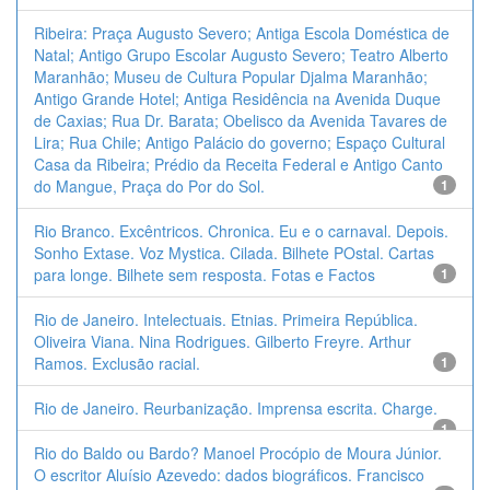
Ribeira: Praça Augusto Severo; Antiga Escola Doméstica de
Natal; Antigo Grupo Escolar Augusto Severo; Teatro Alberto
Maranhão; Museu de Cultura Popular Djalma Maranhão;
Antigo Grande Hotel; Antiga Residência na Avenida Duque
de Caxias; Rua Dr. Barata; Obelisco da Avenida Tavares de
Lira; Rua Chile; Antigo Palácio do governo; Espaço Cultural
Casa da Ribeira; Prédio da Receita Federal e Antigo Canto
do Mangue, Praça do Por do Sol.
1
Rio Branco. Excêntricos. Chronica. Eu e o carnaval. Depois.
Sonho Extase. Voz Mystica. Cilada. Bilhete POstal. Cartas
para longe. Bilhete sem resposta. Fotas e Factos
1
Rio de Janeiro. Intelectuais. Etnias. Primeira República.
Oliveira Viana. Nina Rodrigues. Gilberto Freyre. Arthur
Ramos. Exclusão racial.
1
Rio de Janeiro. Reurbanização. Imprensa escrita. Charge.
1
Rio do Baldo ou Bardo? Manoel Procópio de Moura Júnior.
O escritor Aluísio Azevedo: dados biográficos. Francisco