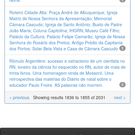
Norte.
Roteiro Cidade Alta: Praça André de Albuquerque; Igreja
Matriz de Nossa Senhora da Apresentação; Memorial
Câmara Cascudo; Igreja de Santo Antônio; Busto de Padre
João Maria; Coluna Capitolina; IHGRN; Museu Café Filho;
Palácio da Cultura; Palácio Felipe Camarão; Igreja de Nossa
Senhora do Rosário dos Pretos; Antigo Prédio da Capitania
dos Portos; Solar Bela Vista e Casa de Câmara Cascudo.
1
Rômulo Argentière: sucesso e ostracismo de um cientista no
RN, ioneiro da ciência foi esquecido no RN, autor de mais de
trinta livros. Uma homenagem vinda de Mossoró. Uma
retrospectiva das matérias do Diáirio de natal sobre o
educador Paulo Freire. AS palavras não morrem.
1
< previous
Showing results 1836 to 1855 of 2031
next >