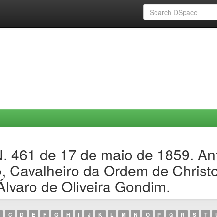
N. 461 de 17 de maio de 1859. A
o, Cavalheiro da Ordem de Christo
Álvaro de Oliveira Gondim.
C
D
E
F
G
H
I
J
K
L
M
N
O
P
Q
R
S
T