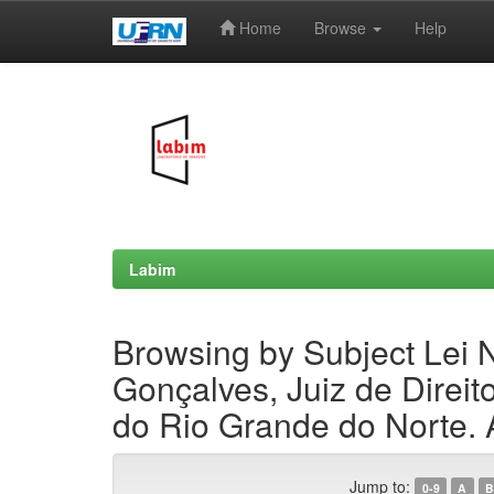
Home
Browse
Help
Skip
navigation
Labim
Browsing by Subject Lei 
Gonçalves, Juiz de Direit
do Rio Grande do Norte. 
Jump to:
0-9
A
B