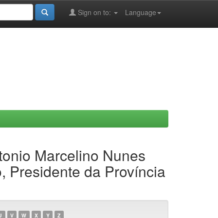
Sign on to:
Language
ntonio Marcelino Nunes
, Presidente da Província
U
V
W
X
Y
Z