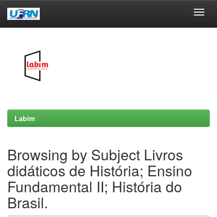
Skip
navigation
Labim
Browsing by Subject Livros
didáticos de História; Ensino
Fundamental II; História do
Brasil.