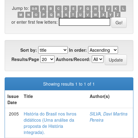
Jump to:
0-9
A
B
C
D
E
F
G
H
I
J
K
L
M
N
O
P
Q
R
S
T
U
V
W
X
Y
Z
or enter first few letters:
Sort by:
In order:
Results/Page
Authors/Record:
Showing results 1 to 1 of 1
Issue
Title
Author(s)
Date
2005
História do Brasil nos livros
SILVA, Davi Martins
didáticos (Uma análise da
Pereira
proposta de História
integrada).