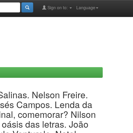
Sign on to:
Language
alinas. Nelson Freire.
assés Campos. Lenda da
inal, comemorar? Nilson
oásis das letras. João