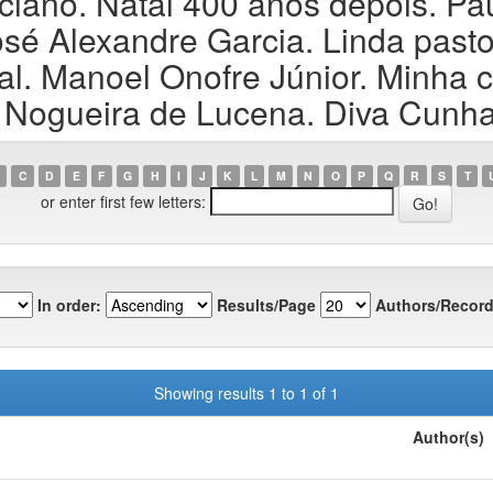
ano. Natal 400 anos depois. Pau
é Alexandre Garcia. Linda pastor
. Manoel Onofre Júnior. Minha ci
 Nogueira de Lucena. Diva Cunha
C
D
E
F
G
H
I
J
K
L
M
N
O
P
Q
R
S
T
or enter first few letters:
In order:
Results/Page
Authors/Record
Showing results 1 to 1 of 1
Author(s)