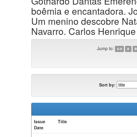
Gothardo Dantas Emerenci
boêmia e encantadora. Jos
Um menino descobre Natal
Navarro. Carlos Henrique
Jump to:
0-9
A
B
Sort by:
Issue
Title
Date