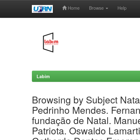
Home
Browse
Help
Skip
navigation
Labim
Browsing by Subject Nata
Pedrinho Mendes. Fernan
fundação de Natal. Manue
Patriota. Oswaldo Lamarti