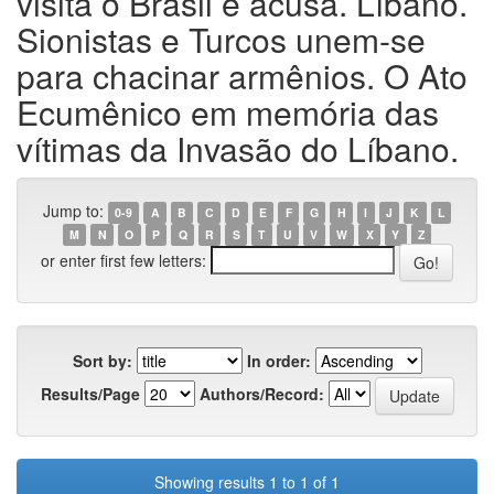
visita o Brasil e acusa. Líbano.
Sionistas e Turcos unem-se
para chacinar armênios. O Ato
Ecumênico em memória das
vítimas da Invasão do Líbano.
Jump to:
0-9
A
B
C
D
E
F
G
H
I
J
K
L
M
N
O
P
Q
R
S
T
U
V
W
X
Y
Z
or enter first few letters:
Sort by:
In order:
Results/Page
Authors/Record:
Showing results 1 to 1 of 1