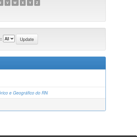
U
V
W
X
Y
Z
:
tórico e Geográfico do RN