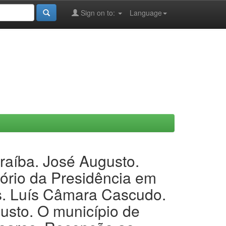
Sign on to:
Language
raíba. José Augusto.
tório da Presidência em
s. Luís Câmara Cascudo.
usto. O município de