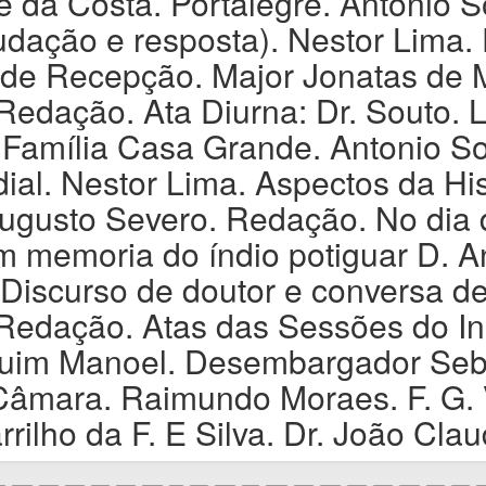
e da Costa. Portalegre. Antonio 
dação e resposta). Nestor Lima. 
 de Recepção. Major Jonatas de 
 Redação. Ata Diurna: Dr. Souto.
A Família Casa Grande. Antonio 
dial. Nestor Lima. Aspectos da H
Augusto Severo. Redação. No dia
 memoria do índio potiguar D. A
 Discurso de doutor e conversa d
Redação. Atas das Sessões do Inst
quim Manoel. Desembargador Seba
Câmara. Raimundo Moraes. F. G. 
ilho da F. E Silva. Dr. João Cla