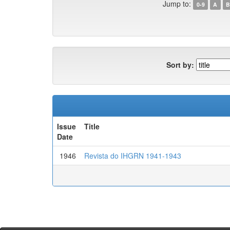
Jump to:
0-9
A
B
Sort by:
Issue
Title
Date
1946
Revista do IHGRN 1941-1943