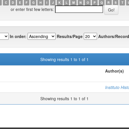
C
D
E
F
G
H
I
J
K
L
M
N
O
P
Q
R
S
T
or enter first few letters:
In order:
Results/Page
Authors/Record
Showing results 1 to 1 of 1
Author(s)
Instituto His
Showing results 1 to 1 of 1