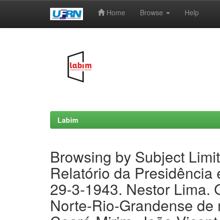
Home
Browse
Help
Skip
navigation
Labim
Browsing by Subject Limi
Relatório da Presidência
29-3-1943. Nestor Lima.
Norte-Rio-Grandense de m