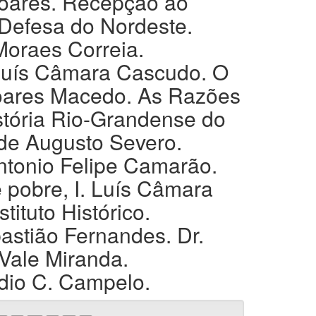
Soares. Recepção ao
Defesa do Nordeste.
Moraes Correia.
 Luís Câmara Cascudo. O
Soares Macedo. As Razões
istória Rio-Grandense do
 de Augusto Severo.
ntonio Felipe Camarão.
e pobre, I. Luís Câmara
ituto Histórico.
stião Fernandes. Dr.
Vale Miranda.
udio C. Campelo.