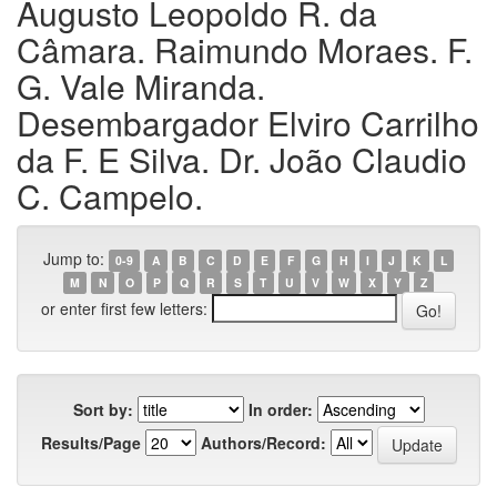
Augusto Leopoldo R. da
Câmara. Raimundo Moraes. F.
G. Vale Miranda.
Desembargador Elviro Carrilho
da F. E Silva. Dr. João Claudio
C. Campelo.
Jump to:
0-9
A
B
C
D
E
F
G
H
I
J
K
L
M
N
O
P
Q
R
S
T
U
V
W
X
Y
Z
or enter first few letters:
Sort by:
In order:
Results/Page
Authors/Record: