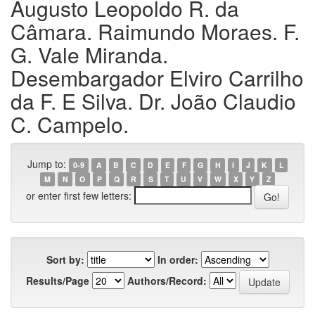
Augusto Leopoldo R. da
Câmara. Raimundo Moraes. F.
G. Vale Miranda.
Desembargador Elviro Carrilho
da F. E Silva. Dr. João Claudio
C. Campelo.
Jump to:
0-9
A
B
C
D
E
F
G
H
I
J
K
L
M
N
O
P
Q
R
S
T
U
V
W
X
Y
Z
or enter first few letters:
Sort by:
In order:
Results/Page
Authors/Record: