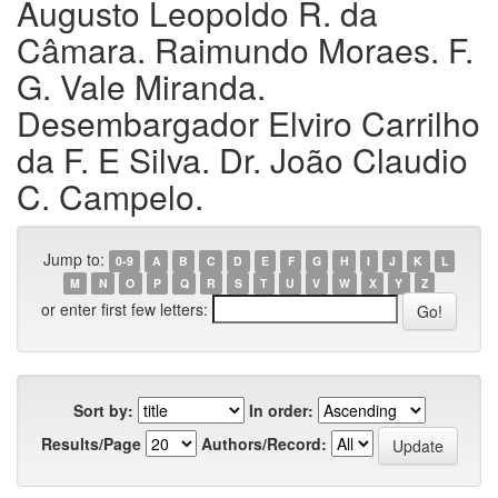
Augusto Leopoldo R. da
Câmara. Raimundo Moraes. F.
G. Vale Miranda.
Desembargador Elviro Carrilho
da F. E Silva. Dr. João Claudio
C. Campelo.
Jump to:
0-9
A
B
C
D
E
F
G
H
I
J
K
L
M
N
O
P
Q
R
S
T
U
V
W
X
Y
Z
or enter first few letters:
Sort by:
In order:
Results/Page
Authors/Record: