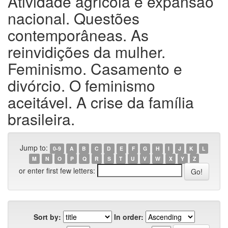
Atividade agrícola e expansão
nacional. Questões
contemporâneas. As
reinvidições da mulher.
Feminismo. Casamento e
divórcio. O feminismo
aceitável. A crise da família
brasileira.
Jump to:
0-9
A
B
C
D
E
F
G
H
I
J
K
L
M
N
O
P
Q
R
S
T
U
V
W
X
Y
Z
or enter first few letters:
Sort by:
In order: