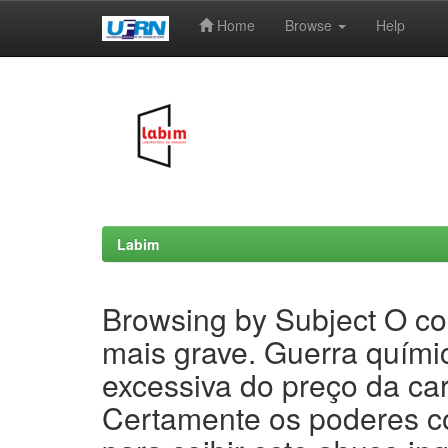
Home
Browse
Help
Skip
navigation
Labim
Browsing by Subject O con
mais grave. Guerra químic
excessiva do preço da ca
Certamente os poderes c