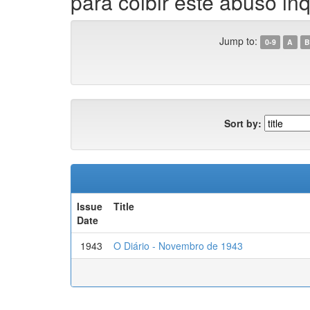
para coibir este abuso inq
Jump to:
0-9
A
B
Sort by:
Issue
Title
Date
1943
O Diário - Novembro de 1943