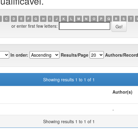
ualificável.
C
D
E
F
G
H
I
J
K
L
M
N
O
P
Q
R
S
T
or enter first few letters:
In order:
Results/Page
Authors/Record
Showing results 1 to 1 of 1
Author(s)
-
Showing results 1 to 1 of 1