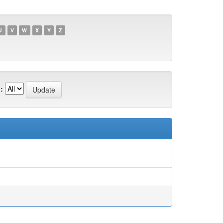
U
V
W
X
Y
Z
: