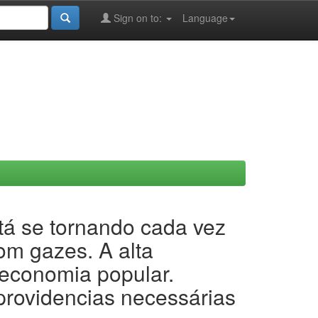
Sign on to:
Language
stá se tornando cada vez
om gazes. A alta
 economia popular.
rovidencias necessárias