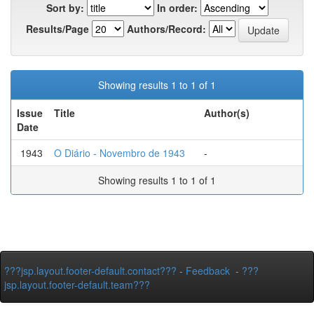
Sort by:
In order:
Results/Page
Authors/Record:
Showing results 1 to 1 of 1
Issue
Title
Author(s)
Date
1943
O Diário - Novembro de 1943
-
Showing results 1 to 1 of 1
???jsp.layout.footer-default.contact???
-
Feedback
-
???
jsp.layout.footer-default.team???