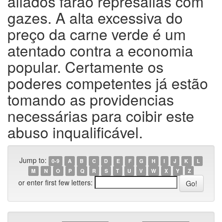
aliados farão represálias com
gazes. A alta excessiva do
preço da carne verde é um
atentado contra a economia
popular. Certamente os
poderes competentes já estão
tomando as providencias
necessárias para coibir este
abuso inqualificável.
Jump to:
0-9
A
B
C
D
E
F
G
H
I
J
K
L
M
N
O
P
Q
R
S
T
U
V
W
X
Y
Z
or enter first few letters: