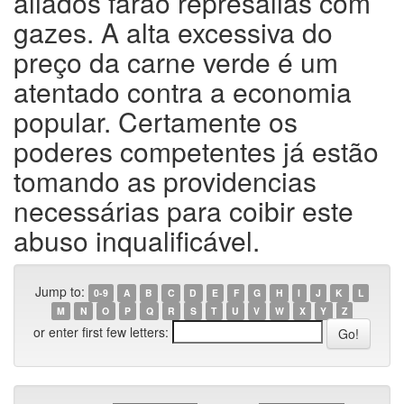
aliados farão represálias com
gazes. A alta excessiva do
preço da carne verde é um
atentado contra a economia
popular. Certamente os
poderes competentes já estão
tomando as providencias
necessárias para coibir este
abuso inqualificável.
Jump to:
0-9
A
B
C
D
E
F
G
H
I
J
K
L
M
N
O
P
Q
R
S
T
U
V
W
X
Y
Z
or enter first few letters: