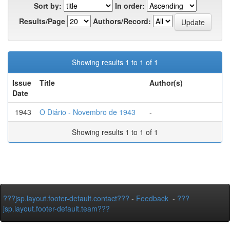
Sort by:
In order:
Results/Page
Authors/Record:
Showing results 1 to 1 of 1
Issue
Title
Author(s)
Date
1943
O Diário - Novembro de 1943
-
Showing results 1 to 1 of 1
???jsp.layout.footer-default.contact???
-
Feedback
-
???
jsp.layout.footer-default.team???