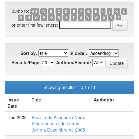
Jump to:
0-9
A
B
C
D
E
F
G
H
I
J
K
L
M
N
O
P
Q
R
S
T
U
V
W
X
Y
Z
or enter first few letters:
Sort by:
In order:
Results/Page
Authors/Record:
Showing results 1 to 1 of 1
Issue
Title
Author(s)
Date
Dec-2005
Revista da Academia Norte-
-
Riograndense de Letras -
Julho a Dezembro de 2005