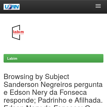
Skip
navigation
Labim
Browsing by Subject
Sanderson Negreiros pergunta
e Edson Nery da Fonseca
responde; Padrinho e Afilhada.