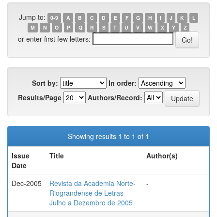
Jump to:
0-9
A
B
C
D
E
F
G
H
I
J
K
L
M
N
O
P
Q
R
S
T
U
V
W
X
Y
Z
or enter first few letters:
Sort by:
In order:
Results/Page
Authors/Record:
Showing results 1 to 1 of 1
Issue
Title
Author(s)
Date
Dec-2005
Revista da Academia Norte-
-
Riograndense de Letras -
Julho a Dezembro de 2005