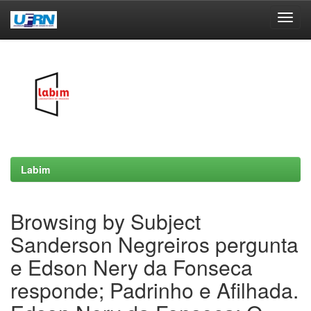
Skip
navigation
Labim
Browsing by Subject
Sanderson Negreiros pergunta
e Edson Nery da Fonseca
responde; Padrinho e Afilhada.