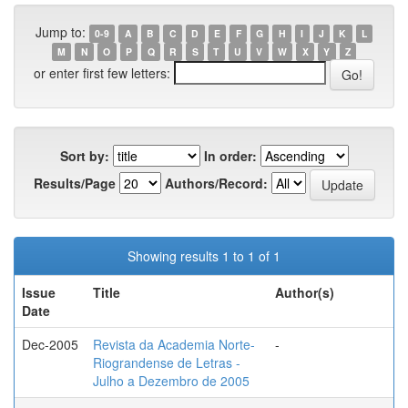
Jump to:
0-9
A
B
C
D
E
F
G
H
I
J
K
L
M
N
O
P
Q
R
S
T
U
V
W
X
Y
Z
or enter first few letters:
Sort by:
In order:
Results/Page
Authors/Record:
Showing results 1 to 1 of 1
Issue
Title
Author(s)
Date
Dec-2005
Revista da Academia Norte-
-
Riograndense de Letras -
Julho a Dezembro de 2005