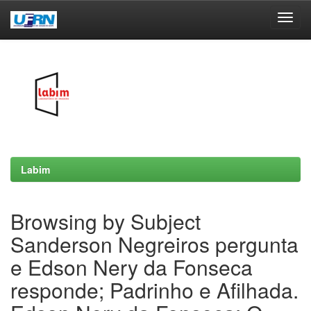
Skip
navigation
Labim
Browsing by Subject
Sanderson Negreiros pergunta
e Edson Nery da Fonseca
responde; Padrinho e Afilhada.