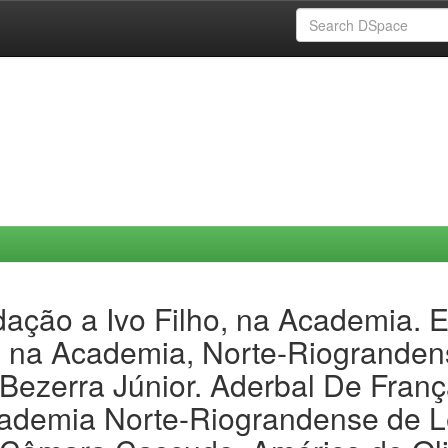
ação a Ivo Filho, na Academia. 
, na Academia, Norte-Riograndense
zerra Júnior. Aderbal De França;
ademia Norte-Riograndense de Le