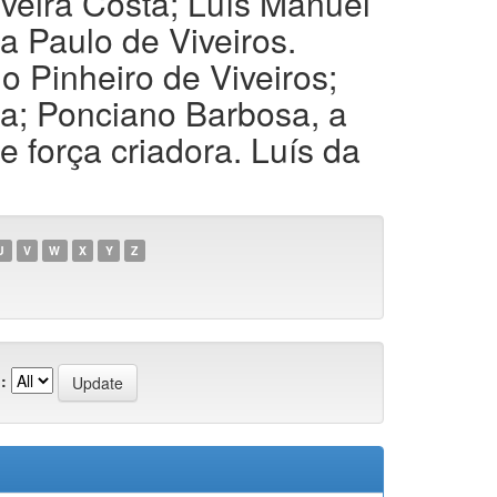
eira Costa; Luís Manuel
 Paulo de Viveiros.
 Pinheiro de Viveiros;
a; Ponciano Barbosa, a
e força criadora. Luís da
U
V
W
X
Y
Z
: