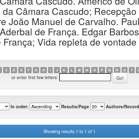
âmara Cascudo. Américo de Oliv
s da Câmara Cascudo; Recepção a
 João Manuel de Carvalho. Paulo
derbal de França. Edgar Barbos
 França; Vida repleta de vontade 
C
D
E
F
G
H
I
J
K
L
M
N
O
P
Q
R
S
T
or enter first few letters:
In order:
Results/Page
Authors/Record
Showing results 1 to 1 of 1