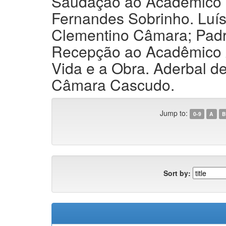
Saudação ao Acadêmico C
Fernandes Sobrinho. Luí
Clementino Câmara; Padre
Recepção ao Acadêmico A
Vida e a Obra. Aderbal de
Câmara Cascudo.
Jump to:
0-9
A
B
Sort by: