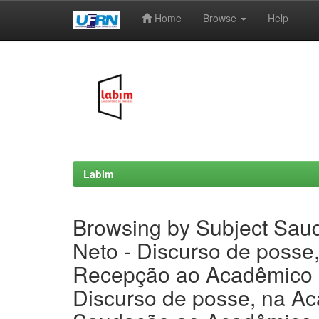
Home
Browse
Help
Skip
navigation
Labim
Browsing by Subject Saud
Neto - Discurso de posse
Recepção ao Acadêmico Be
Discurso de posse, na Ac