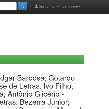
Sign on to:
Language
Edgar Barbosa; Gotardo
 de Letras. Ivo Filho;
 Antônio Glicério -
tras. Bezerra Junior;