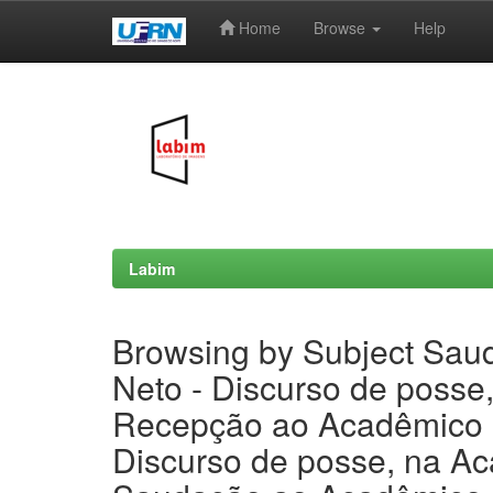
Home
Browse
Help
Skip
navigation
Labim
Browsing by Subject Saud
Neto - Discurso de posse
Recepção ao Acadêmico Be
Discurso de posse, na Ac