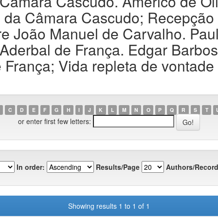
âmara Cascudo. Américo de Oliv
s da Câmara Cascudo; Recepção a
 João Manuel de Carvalho. Paulo
derbal de França. Edgar Barbos
 França; Vida repleta de vontade 
C
D
E
F
G
H
I
J
K
L
M
N
O
P
Q
R
S
T
or enter first few letters:
In order:
Results/Page
Authors/Record
Showing results 1 to 1 of 1