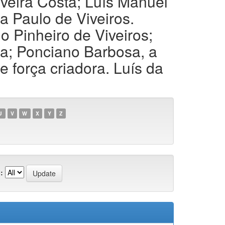
eira Costa; Luís Manuel
 Paulo de Viveiros.
 Pinheiro de Viveiros;
a; Ponciano Barbosa, a
e força criadora. Luís da
U
V
W
X
Y
Z
: