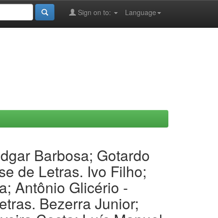
Sign on to:
Language
Edgar Barbosa; Gotardo
 de Letras. Ivo Filho;
 Antônio Glicério -
tras. Bezerra Junior;