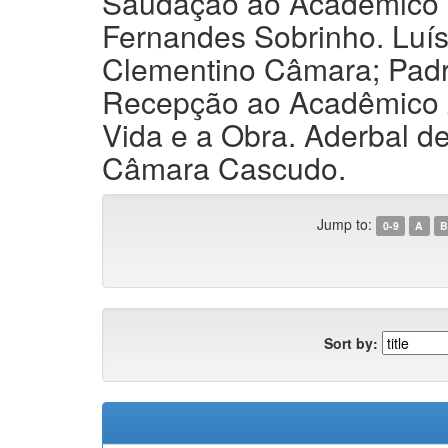
Saudação ao Acadêmico C
Fernandes Sobrinho. Luí
Clementino Câmara; Padre
Recepção ao Acadêmico A
Vida e a Obra. Aderbal de
Câmara Cascudo.
Jump to:
0-9
A
B
Sort by: