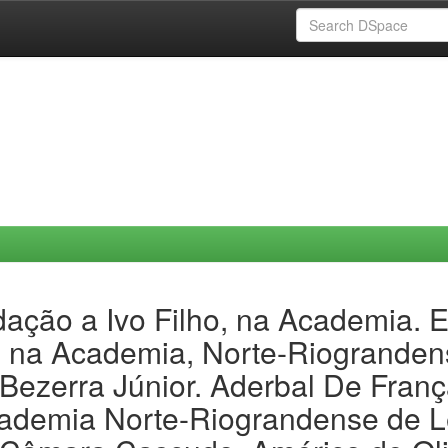
ação a Ivo Filho, na Academia. 
, na Academia, Norte-Riograndense
zerra Júnior. Aderbal De França;
ademia Norte-Riograndense de Le