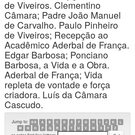
de Viveiros. Clementino
Câmara; Padre João Manuel
de Carvalho. Paulo Pinheiro
de Viveiros; Recepção ao
Acadêmico Aderbal de França.
Edgar Barbosa; Ponciano
Barbosa, a Vida e a Obra.
Aderbal de França; Vida
repleta de vontade e força
criadora. Luís da Câmara
Cascudo.
Jump to:
0-9
A
B
C
D
E
F
G
H
I
J
K
L
M
N
O
P
Q
R
S
T
U
V
W
X
Y
Z
or enter first few letters: