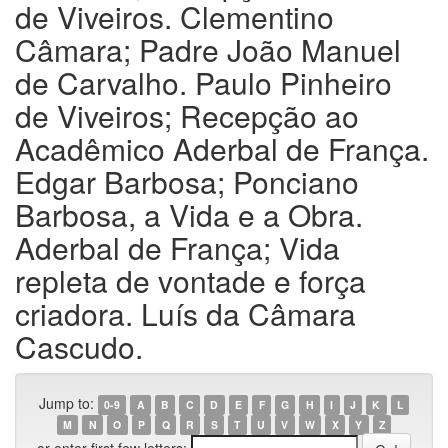
de Viveiros. Clementino
Câmara; Padre João Manuel
de Carvalho. Paulo Pinheiro
de Viveiros; Recepção ao
Acadêmico Aderbal de França.
Edgar Barbosa; Ponciano
Barbosa, a Vida e a Obra.
Aderbal de França; Vida
repleta de vontade e força
criadora. Luís da Câmara
Cascudo.
Jump to:
0-9
A
B
C
D
E
F
G
H
I
J
K
L
M
N
O
P
Q
R
S
T
U
V
W
X
Y
Z
or enter first few letters: