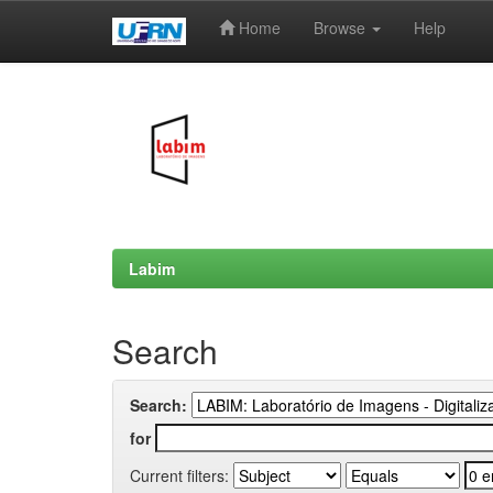
Home
Browse
Help
Skip
navigation
Labim
Search
Search:
for
Current filters: