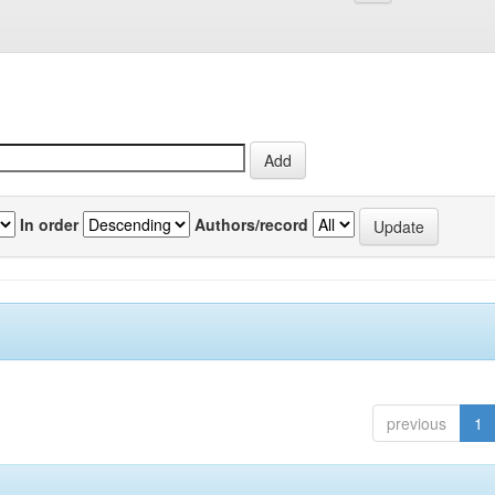
In order
Authors/record
previous
1