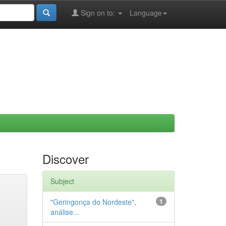
Sign on to:
Language
Discover
Subject
"Geringonça do Nordeste",
1
análise...