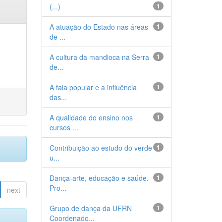
(...)
1
A atuação do Estado nas áreas
1
de ...
A cultura da mandioca na Serra
1
de...
A fala popular e a influência
1
das...
A qualidade do ensino nos
1
cursos ...
Contribuição ao estudo do verde
1
u...
Dança-arte, educação e saúde.
1
Pro...
next
Grupo de dança da UFRN
1
Coordenado...