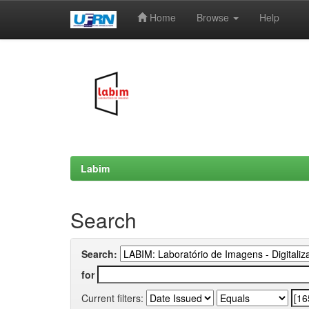
Home
Browse
Help
Skip
navigation
Labim
Search
Search:
for
Current filters: