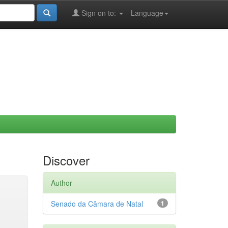
Sign on to:
Language
Discover
Author
Senado da Câmara de Natal
1