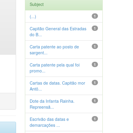
Subject
(...)
1
Capitão General das Estradas
1
do B...
Carta patente ao posto de
1
sargent...
Carta patente pela qual foi
1
promo...
Cartas de datas. Capitão mor
1
Antô...
Dote da Infanta Rainha.
1
Repreensã...
Escrivão das datas e
1
demarcações ...