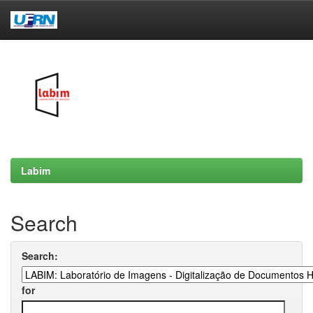
Skip
navigation
Labim
Search
Search:
for