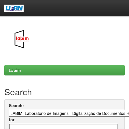
Skip
navigation
Labim
Search
Search:
for