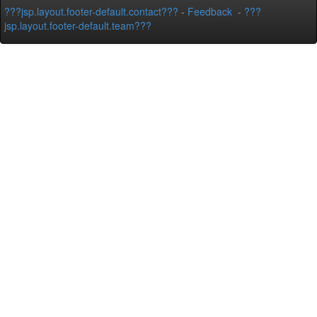
???jsp.layout.footer-default.contact???
-
Feedback
-
???
jsp.layout.footer-default.team???