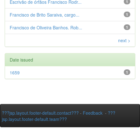
Escrivão de órfãos Francisco Rodr...
1
Francisco de Brito Saraiva, cargo...
1
Francisco de Oliveira Banhos. Rob...
1
next >
Date issued
1659
1
???jsp.layout.footer-default.contact???
-
Feedback
-
???
jsp.layout.footer-default.team???