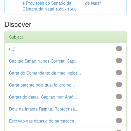
e Provisões do Senado da
de Natal
Câmara do Natal 1659- 1668
Discover
Subject
(...)
1
Capitão Simão Nunes Correia. Capi...
1
Carta do Comandante da mão ingles...
1
Carta patente pela qual foi promo...
1
Cartas de datas. Capitão mor Antô...
1
Dote da Infanta Rainha. Repreensã...
1
Escrivão das datas e demarcações ...
1