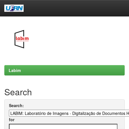
Skip
navigation
Labim
Search
Search:
for