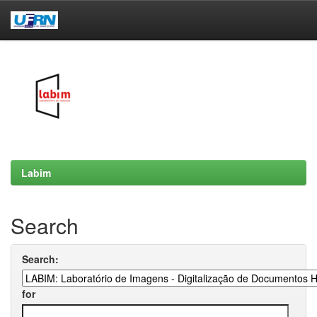
Skip
navigation
Labim
Search
Search:
for