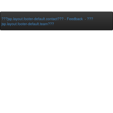
???jsp.layout.footer-default.contact???
-
Feedback
-
???
jsp.layout.footer-default.team???