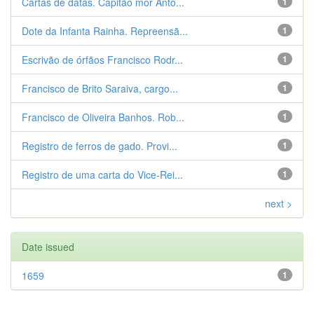
Cartas de datas. Capitão mor Antô...
1
Dote da Infanta Rainha. Repreensã...
1
Escrivão de órfãos Francisco Rodr...
1
Francisco de Brito Saraiva, cargo...
1
Francisco de Oliveira Banhos. Rob...
1
Registro de ferros de gado. Provi...
1
Registro de uma carta do Vice-Rei...
1
next >
Date issued
1659
1