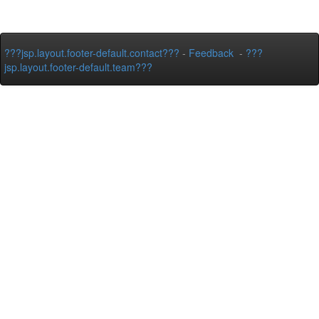
???jsp.layout.footer-default.contact???
-
Feedback
-
???
jsp.layout.footer-default.team???