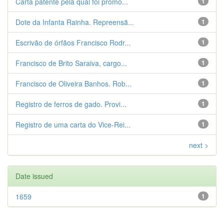
Carta patente pela qual foi promo...
1
Dote da Infanta Rainha. Repreensã...
1
Escrivão de órfãos Francisco Rodr...
1
Francisco de Brito Saraiva, cargo...
1
Francisco de Oliveira Banhos. Rob...
1
Registro de ferros de gado. Provi...
1
Registro de uma carta do Vice-Rei...
1
next >
Date issued
1659
1