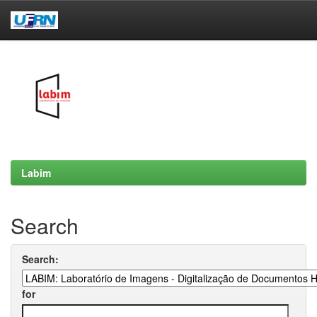
Skip
navigation
Labim
Search
Search:
for