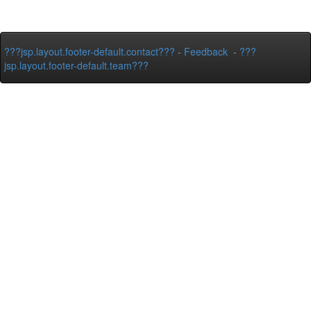
???jsp.layout.footer-default.contact???
-
Feedback
-
???
jsp.layout.footer-default.team???