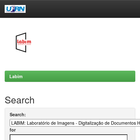
Skip
navigation
Labim
Search
Search:
for