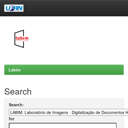
Skip
navigation
Labim
Search
Search:
for