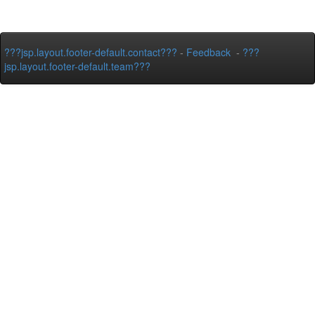
???jsp.layout.footer-default.contact???
-
Feedback
-
???
jsp.layout.footer-default.team???