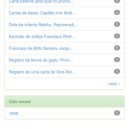
Carta patente pela qual foi promo...
1
Cartas de datas. Capitão mor Antô...
1
Dote da Infanta Rainha. Repreensã...
1
Escrivão de órfãos Francisco Rodr...
1
Francisco de Brito Saraiva, cargo...
1
Registro de ferros de gado. Provi...
1
Registro de uma carta do Vice-Rei...
1
next >
Date issued
1659
1