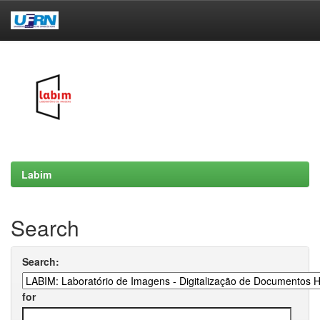
Skip
navigation
Labim
Search
Search:
for