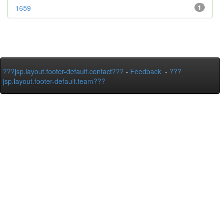
1659
1
???jsp.layout.footer-default.contact???
-
Feedback
-
???
jsp.layout.footer-default.team???