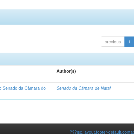
previous
1
Author(s)
 do Senado da Câmara do
Senado da Câmara de Natal
???jsp.layout.footer-default.conta