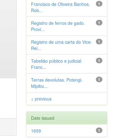
Francisco de Oliveira Banhos.
1
Rob...
Registro de ferros de gado.
1
Provi...
Registro de uma carta do Vice-
1
Rei...
Tabelião público e judicial
1
Franc...
Terras devolutas. Potengi.
1
Mipibu...
< previous
Date issued
1659
1