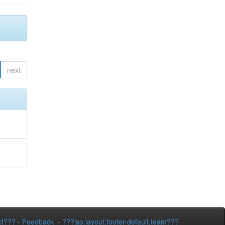
next
ct???
-
Feedback
-
???jsp.layout.footer-default.team???