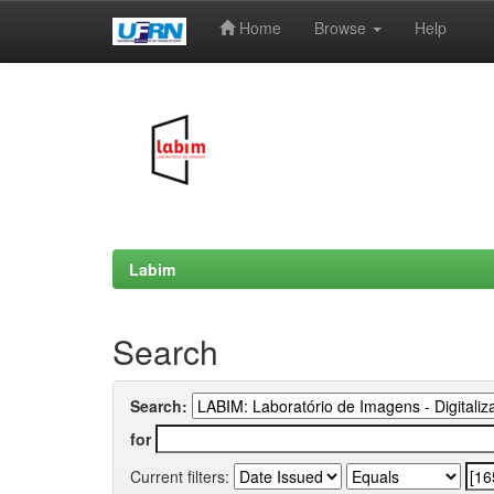
Home
Browse
Help
Skip
navigation
Labim
Search
Search:
for
Current filters: