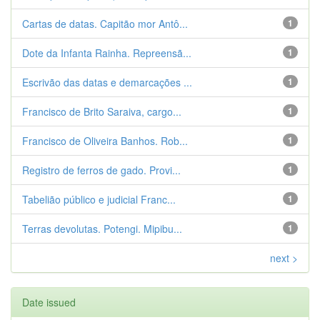
Cartas de datas. Capitão mor Antô...
1
Dote da Infanta Rainha. Repreensã...
1
Escrivão das datas e demarcações ...
1
Francisco de Brito Saraiva, cargo...
1
Francisco de Oliveira Banhos. Rob...
1
Registro de ferros de gado. Provi...
1
Tabelião público e judicial Franc...
1
Terras devolutas. Potengi. Mipibu...
1
next >
Date issued