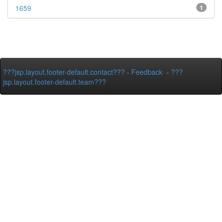
1659
1
???jsp.layout.footer-default.contact???
-
Feedback
-
???
jsp.layout.footer-default.team???