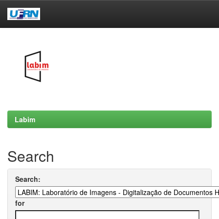
Skip
navigation
Labim
Search
Search:
for