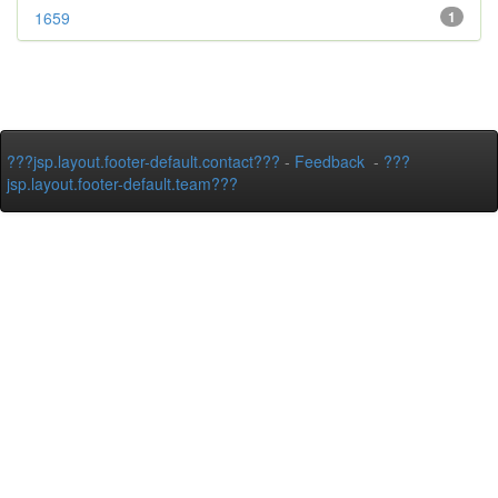
1659
1
???jsp.layout.footer-default.contact???
-
Feedback
-
???
jsp.layout.footer-default.team???