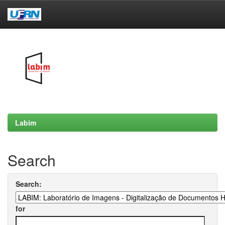
Skip
navigation
Labim
Search
Search:
for