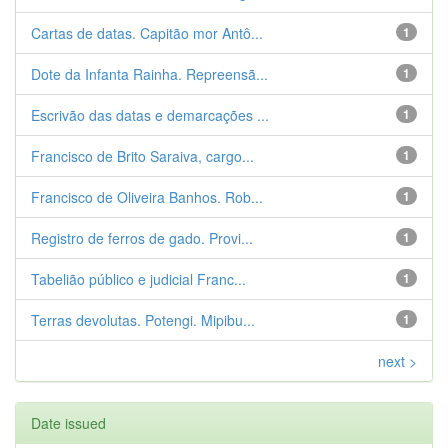
Cartas de datas. Capitão mor Antô...
1
Dote da Infanta Rainha. Repreensã...
1
Escrivão das datas e demarcações ...
1
Francisco de Brito Saraiva, cargo...
1
Francisco de Oliveira Banhos. Rob...
1
Registro de ferros de gado. Provi...
1
Tabelião público e judicial Franc...
1
Terras devolutas. Potengi. Mipibu...
1
next >
Date issued