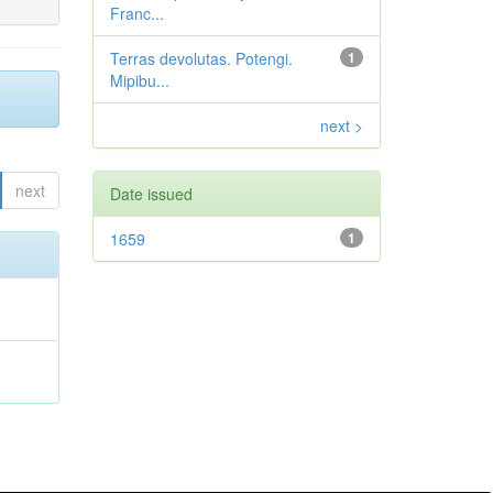
Franc...
Terras devolutas. Potengi.
1
Mipibu...
next >
next
Date issued
1659
1