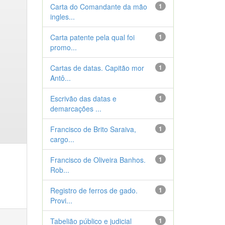
Carta do Comandante da mão
1
ingles...
Carta patente pela qual foi
1
promo...
Cartas de datas. Capitão mor
1
Antô...
Escrivão das datas e
1
demarcações ...
Francisco de Brito Saraiva,
1
cargo...
Francisco de Oliveira Banhos.
1
Rob...
Registro de ferros de gado.
1
Provi...
Tabelião público e judicial
1