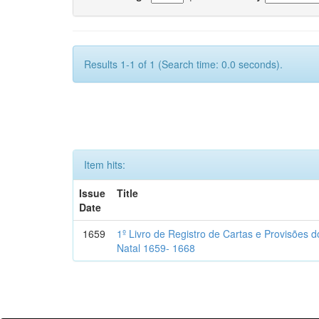
Results 1-1 of 1 (Search time: 0.0 seconds).
Item hits:
Issue
Title
Date
1659
1º Livro de Registro de Cartas e Provisões
Natal 1659- 1668