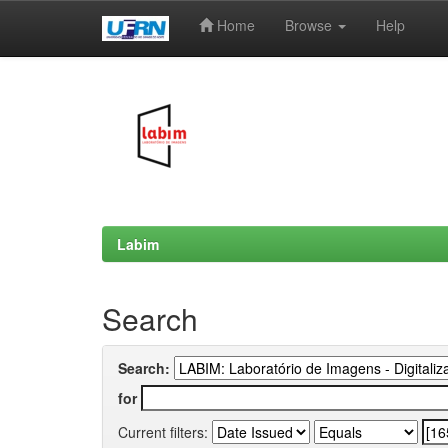
Home
Browse
Help
Skip
navigation
Labim
Search
Search:
for
Current filters: