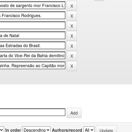
In order
Authors/record