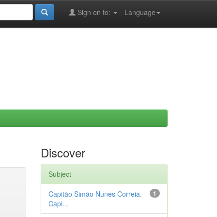
Sign on to:
Language
Discover
Subject
Capitão Simão Nunes Correia.
1
Capi...