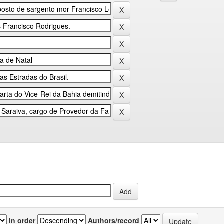
In order
Authors/record