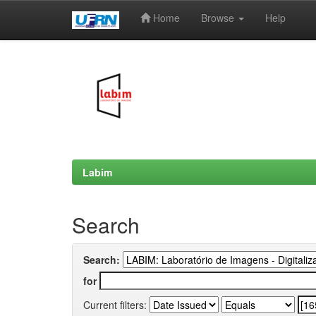
Home
Browse
Help
Skip
navigation
Labim
Search
Search:
for
Current filters: