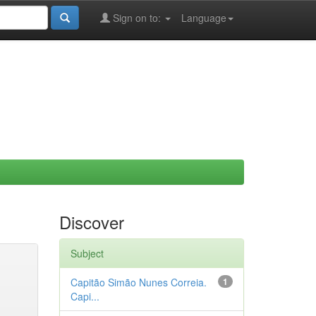
Sign on to:
Language
Discover
Subject
Capitão Simão Nunes Correia.
1
Capi...