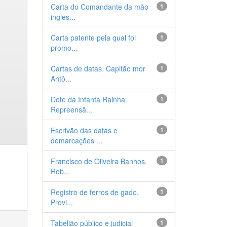
Carta do Comandante da mão
1
ingles...
Carta patente pela qual foi
1
promo...
Cartas de datas. Capitão mor
1
Antô...
Dote da Infanta Rainha.
1
Repreensã...
Escrivão das datas e
1
demarcações ...
Francisco de Oliveira Banhos.
1
Rob...
Registro de ferros de gado.
1
Provi...
Tabelião público e judicial
1