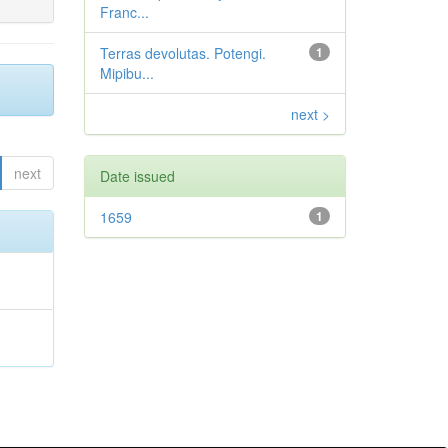
Franc...
Terras devolutas. Potengi.
1
Mipibu...
next >
next
Date issued
1659
1