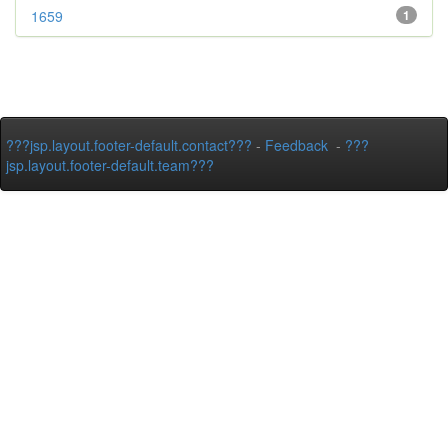
1659
1
???jsp.layout.footer-default.contact???
-
Feedback
-
???
jsp.layout.footer-default.team???