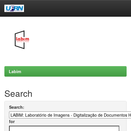
Skip
navigation
Labim
Search
Search:
for