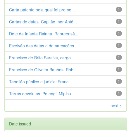
Carta patente pela qual foi promo...
1
Cartas de datas. Capitão mor Antô...
1
Dote da Infanta Rainha. Repreensã...
1
Escrivão das datas e demarcações ...
1
Francisco de Brito Saraiva, cargo...
1
Francisco de Oliveira Banhos. Rob...
1
Tabelião público e judicial Franc...
1
Terras devolutas. Potengi. Mipibu...
1
next >
Date issued