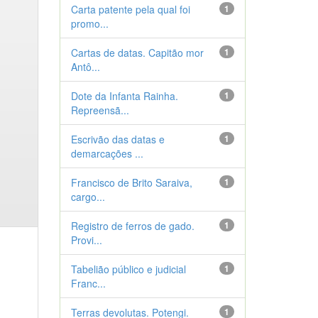
Carta patente pela qual foi
1
promo...
Cartas de datas. Capitão mor
1
Antô...
Dote da Infanta Rainha.
1
Repreensã...
Escrivão das datas e
1
demarcações ...
Francisco de Brito Saraiva,
1
cargo...
Registro de ferros de gado.
1
Provi...
Tabelião público e judicial
1
Franc...
Terras devolutas. Potengi.
1