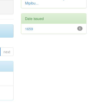
Mipibu...
Date issued
1659
1
next