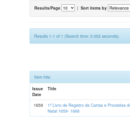
Results/Page
|
Sort items by
Results 1-1 of 1 (Search time: 0.002 seconds).
Item hits:
Issue
Title
Date
1659
1º Livro de Registro de Cartas e Provisões
Natal 1659- 1668