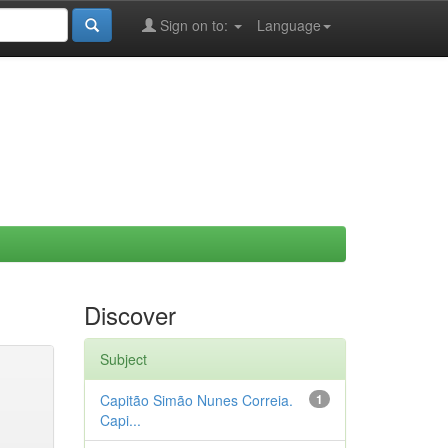
Sign on to:
Language
Discover
Subject
Capitão Simão Nunes Correia.
1
Capi...