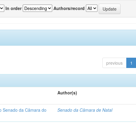
In order
Authors/record
previous
1
Author(s)
 do Senado da Câmara do
Senado da Câmara de Natal