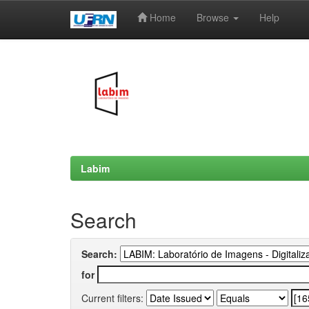
Home
Browse
Help
Skip
navigation
Labim
Search
Search:
for
Current filters: