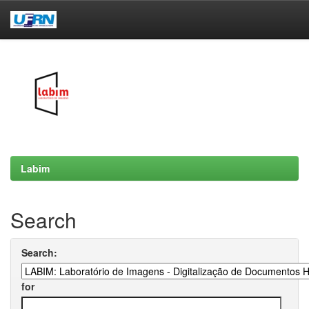
Skip
navigation
Labim
Search
Search:
for