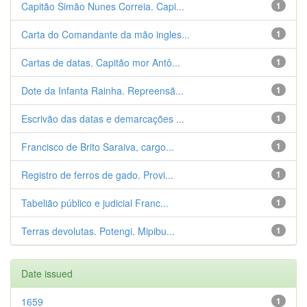
Capitão Simão Nunes Correia. Capi...
1
Carta do Comandante da mão ingles...
1
Cartas de datas. Capitão mor Antô...
1
Dote da Infanta Rainha. Repreensã...
1
Escrivão das datas e demarcações ...
1
Francisco de Brito Saraiva, cargo...
1
Registro de ferros de gado. Provi...
1
Tabelião público e judicial Franc...
1
Terras devolutas. Potengi. Mipibu...
1
Date issued
1659
1