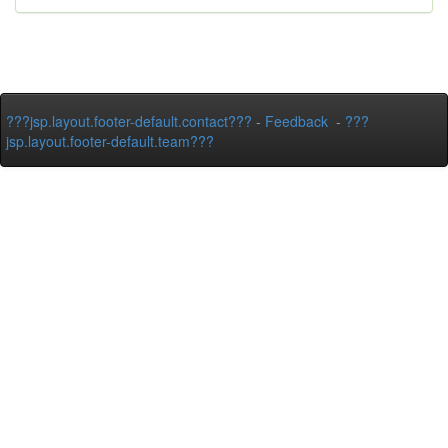
???jsp.layout.footer-default.contact???
-
Feedback
-
???
jsp.layout.footer-default.team???