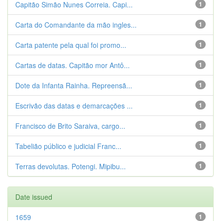
Capitão Simão Nunes Correia. Capi...
1
Carta do Comandante da mão ingles...
1
Carta patente pela qual foi promo...
1
Cartas de datas. Capitão mor Antô...
1
Dote da Infanta Rainha. Repreensã...
1
Escrivão das datas e demarcações ...
1
Francisco de Brito Saraiva, cargo...
1
Tabelião público e judicial Franc...
1
Terras devolutas. Potengi. Mipibu...
1
Date issued
1659
1