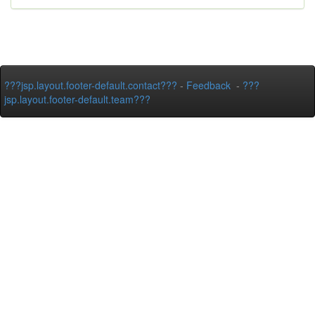
???jsp.layout.footer-default.contact???
-
Feedback
-
???
jsp.layout.footer-default.team???