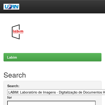
Skip
navigation
Labim
Search
Search:
for