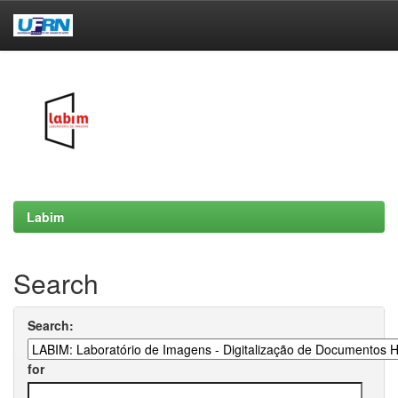
Skip
navigation
Labim
Search
Search:
for