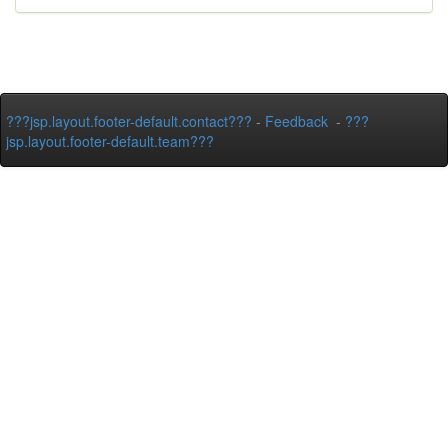
???jsp.layout.footer-default.contact???
-
Feedback
-
???
jsp.layout.footer-default.team???