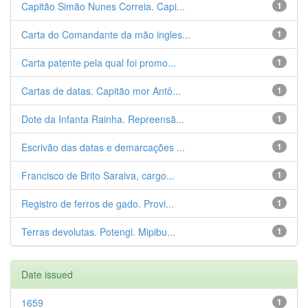
Capitão Simão Nunes Correia. Capi...
1
Carta do Comandante da mão ingles...
1
Carta patente pela qual foi promo...
1
Cartas de datas. Capitão mor Antô...
1
Dote da Infanta Rainha. Repreensã...
1
Escrivão das datas e demarcações ...
1
Francisco de Brito Saraiva, cargo...
1
Registro de ferros de gado. Provi...
1
Terras devolutas. Potengi. Mipibu...
1
Date issued
1659
1