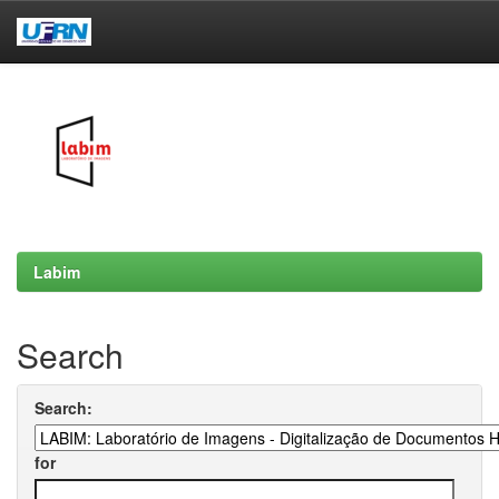
Skip
navigation
Labim
Search
Search:
for