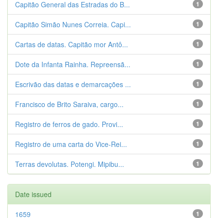
Capitão General das Estradas do B...
1
Capitão Simão Nunes Correia. Capi...
1
Cartas de datas. Capitão mor Antô...
1
Dote da Infanta Rainha. Repreensã...
1
Escrivão das datas e demarcações ...
1
Francisco de Brito Saraiva, cargo...
1
Registro de ferros de gado. Provi...
1
Registro de uma carta do Vice-Rei...
1
Terras devolutas. Potengi. Mipibu...
1
Date issued
1659
1