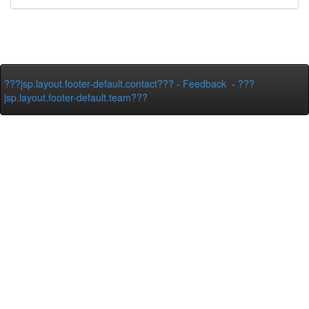
???jsp.layout.footer-default.contact???
-
Feedback
-
???
jsp.layout.footer-default.team???