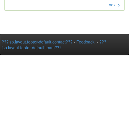
next >
???jsp.layout.footer-default.contact???
-
Feedback
-
???
jsp.layout.footer-default.team???