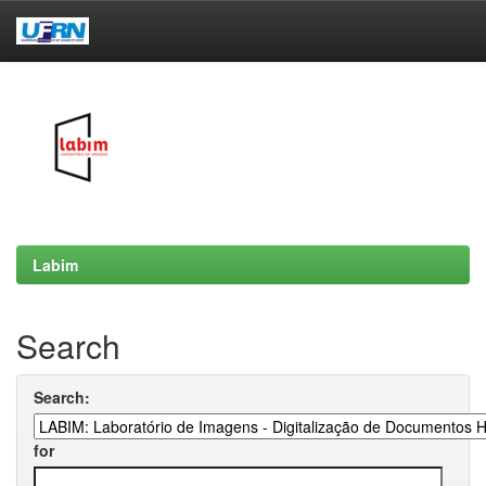
Skip
navigation
Labim
Search
Search:
for