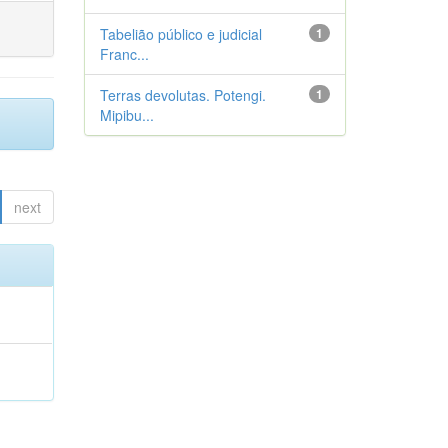
Tabelião público e judicial
1
Franc...
Terras devolutas. Potengi.
1
Mipibu...
next