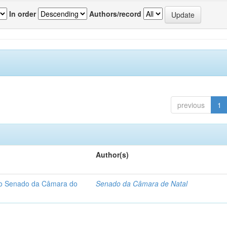
In order
Authors/record
previous
1
Author(s)
 do Senado da Câmara do
Senado da Câmara de Natal