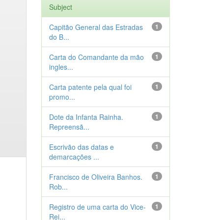
Subject
Capitão General das Estradas
1
do B...
Carta do Comandante da mão
1
ingles...
Carta patente pela qual foi
1
promo...
Dote da Infanta Rainha.
1
Repreensã...
Escrivão das datas e
1
demarcações ...
Francisco de Oliveira Banhos.
1
Rob...
Registro de uma carta do Vice-
1
Rei...