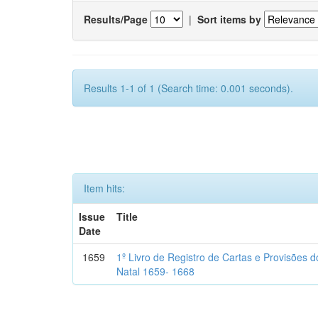
Results/Page
|
Sort items by
Results 1-1 of 1 (Search time: 0.001 seconds).
Item hits:
Issue
Title
Date
1659
1º Livro de Registro de Cartas e Provisões
Natal 1659- 1668