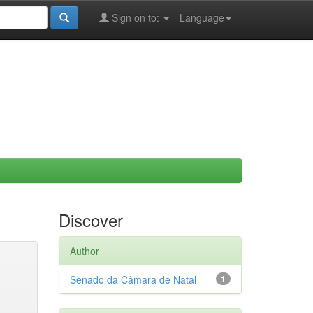
Sign on to:
Language
Discover
Author
Senado da Câmara de Natal
1