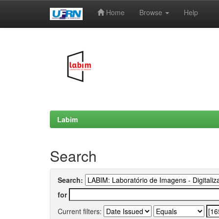
Home
Browse
Help
Skip
navigation
Labim
Search
Search:
for
Current filters: