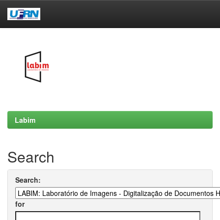
Skip
navigation
Labim
Search
Search:
for