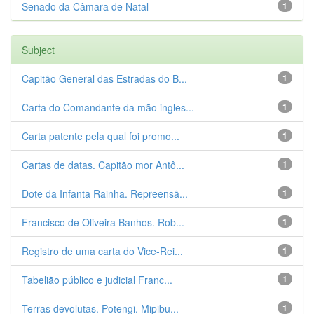
Senado da Câmara de Natal
1
Subject
Capitão General das Estradas do B...
1
Carta do Comandante da mão ingles...
1
Carta patente pela qual foi promo...
1
Cartas de datas. Capitão mor Antô...
1
Dote da Infanta Rainha. Repreensã...
1
Francisco de Oliveira Banhos. Rob...
1
Registro de uma carta do Vice-Rei...
1
Tabelião público e judicial Franc...
1
Terras devolutas. Potengi. Mipibu...
1