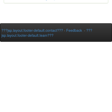
???jsp.layout.footer-default.contact???
-
Feedback
-
???
jsp.layout.footer-default.team???