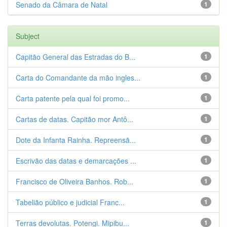
Senado da Câmara de Natal
1
Subject
Capitão General das Estradas do B...
1
Carta do Comandante da mão ingles...
1
Carta patente pela qual foi promo...
1
Cartas de datas. Capitão mor Antô...
1
Dote da Infanta Rainha. Repreensã...
1
Escrivão das datas e demarcações ...
1
Francisco de Oliveira Banhos. Rob...
1
Tabelião público e judicial Franc...
1
Terras devolutas. Potengi. Mipibu...
1