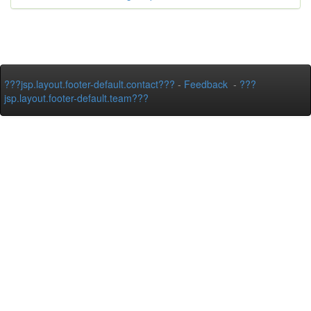
???jsp.layout.footer-default.contact???
-
Feedback
-
???
jsp.layout.footer-default.team???