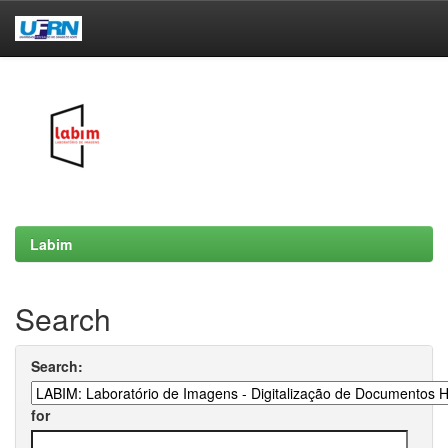
Skip
navigation
Labim
Search
Search:
for