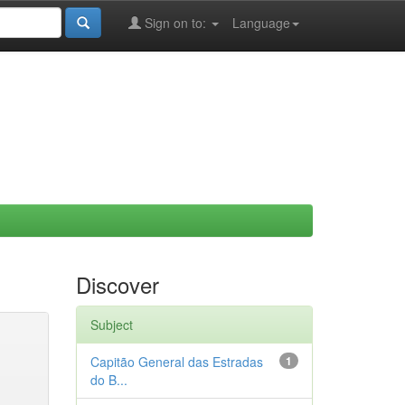
Sign on to:
Language
Discover
Subject
Capitão General das Estradas
1
do B...