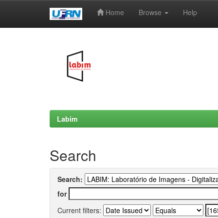
Home
Browse
Help
Skip
navigation
Labim
Search
Search:
for
Current filters: