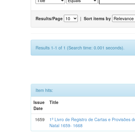
Results/Page
|
Sort items by
Results 1-1 of 1 (Search time: 0.001 seconds).
Item hits:
Issue
Title
Date
1659
1º Livro de Registro de Cartas e Provisões
Natal 1659- 1668