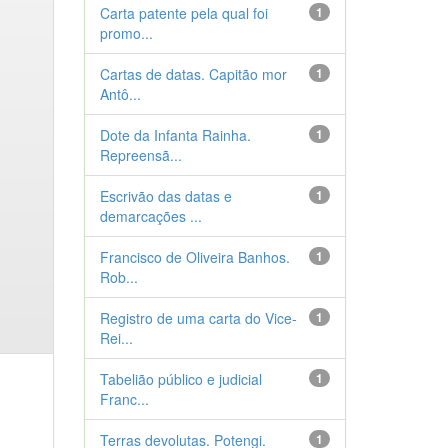
Carta patente pela qual foi
1
promo...
Cartas de datas. Capitão mor
1
Antô...
Dote da Infanta Rainha.
1
Repreensã...
Escrivão das datas e
1
demarcações ...
Francisco de Oliveira Banhos.
1
Rob...
Registro de uma carta do Vice-
1
Rei...
Tabelião público e judicial
1
Franc...
Terras devolutas. Potengi.
1