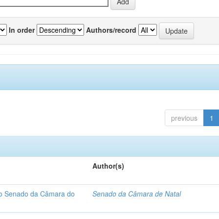
In order
Authors/record
previous
1
Author(s)
 do Senado da Câmara do
Senado da Câmara de Natal