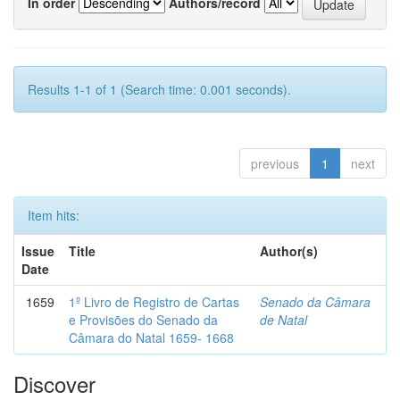
In order
Authors/record
Results 1-1 of 1 (Search time: 0.001 seconds).
previous
1
next
Item hits:
Issue
Title
Author(s)
Date
1659
1º Livro de Registro de Cartas
Senado da Câmara
e Provisões do Senado da
de Natal
Câmara do Natal 1659- 1668
Discover