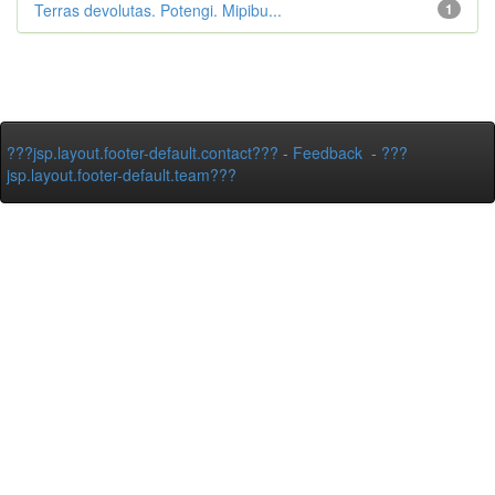
Terras devolutas. Potengi. Mipibu...
1
???jsp.layout.footer-default.contact???
-
Feedback
-
???
jsp.layout.footer-default.team???