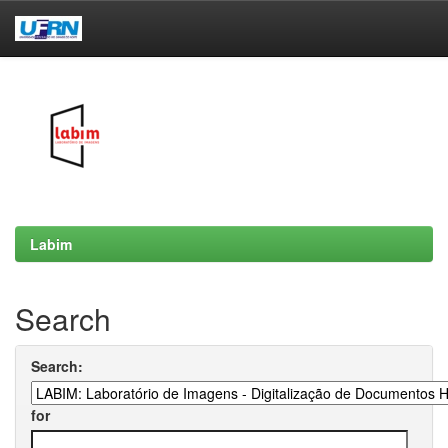
Skip
navigation
Labim
Search
Search:
for