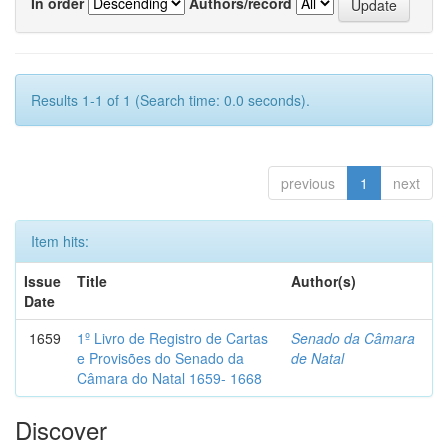
In order
Authors/record
Results 1-1 of 1 (Search time: 0.0 seconds).
previous
1
next
Item hits:
Issue
Title
Author(s)
Date
1659
1º Livro de Registro de Cartas
Senado da Câmara
e Provisões do Senado da
de Natal
Câmara do Natal 1659- 1668
Discover