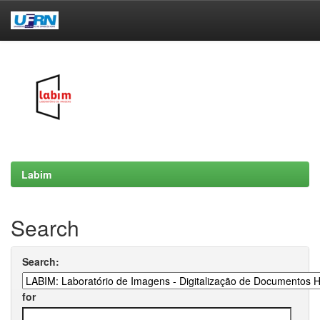
Skip
navigation
Labim
Search
Search:
for