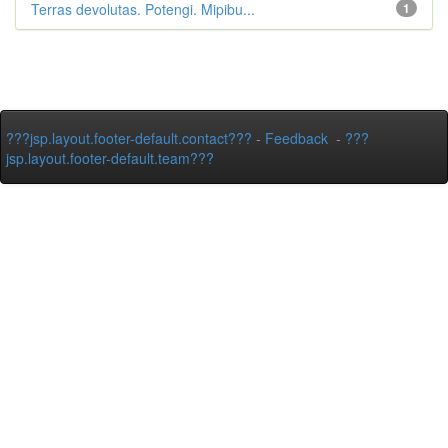
Terras devolutas. Potengi. Mipibu...
1
???jsp.layout.footer-default.contact???
-
Feedback
-
???
jsp.layout.footer-default.team???