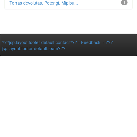
Terras devolutas. Potengi. Mipibu...
1
???jsp.layout.footer-default.contact???
-
Feedback
-
???
jsp.layout.footer-default.team???