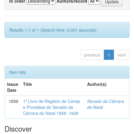
In order
Authors/record
Results 1-1 of 1 (Search time: 0.001 seconds).
previous
1
next
Item hits:
Issue
Title
Author(s)
Date
1659
1º Livro de Registro de Cartas
Senado da Câmara
e Provisões do Senado da
de Natal
Câmara do Natal 1659- 1668
Discover