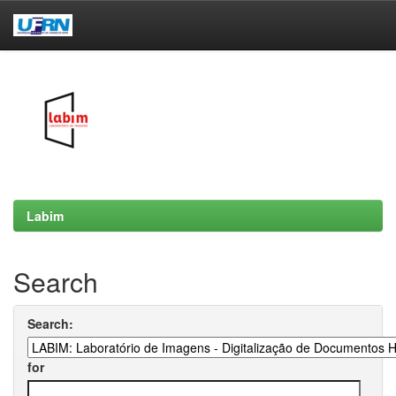
Skip
navigation
Labim
Search
Search:
for